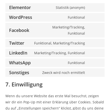
Elementor
Statistik (anonym)
Consent
to
WordPress
Funktional
Consent
service
to
Marketing/Tracking,
elementor
Facebook
service
Consent
Funktional
wordpress
to
Twitter
Funktional, Marketing/Tracking
service
Consent
facebook
to
LinkedIn
Marketing/Tracking, Funktional
Consent
service
to
WhatsApp
Funktional
twitter
Consent
service
to
Sonstiges
Zweck wird noch ermittelt
linkedin
Consent
service
to
7. Einwilligung
whatsapp
service
sonstiges
Wenn du unsere Website das erste Mal besuchst, zeigen
wir dir ein Pop-Up mit einer Erklärung über Cookies. Sobald
du auf „Einstellungen speichern“ klickst, gibst du uns deine